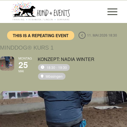
THIS IS A REPEATING EVENT
11. MAI 2026 18:30
MINDDOG® KURS 1
MONTAG
KONZEPT: NADIA WINTER
25
18:30 - 19:30
MAI
Mössingen