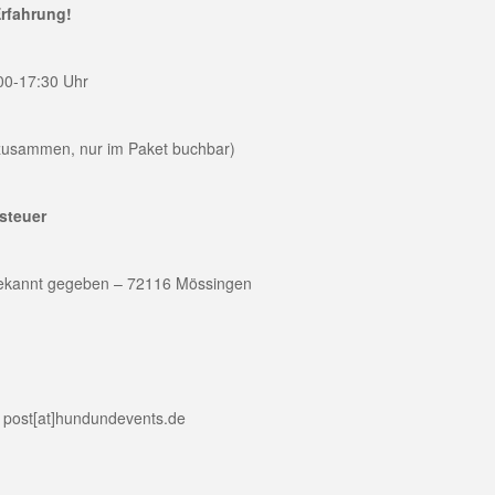
Erfahrung!
00-17:30 Uhr
 zusammen, nur im Paket buchbar)
tsteuer
ekannt gegeben – 72116 Mössingen
n post[at]hundundevents.de