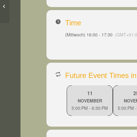
Dogdancing
Time
(Mittwoch) 16:00 - 17:30
(GMT+01:0
Future Event Times in
11
2
NOVEMBER
NOVE
5:00:PM - 6:30:PM
5:00:PM -